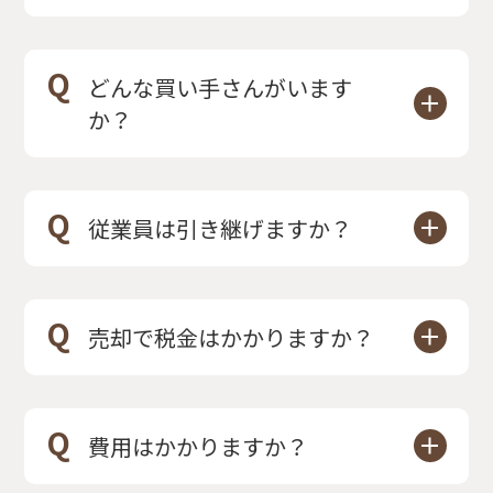
A
状況次第ではありますが、可能で
す。
Q
どんな買い手さんがいます
法人譲渡の場合、資産・負債は全て
か？
引き継ぎとなります。
A
個人の方で独立して建設業を開業し
たい方、すでに法人として事業を運
Q
従業員は引き継げますか？
営しており、建設業をスタートさせ
A
最終的には従業員の方個人の判断に
たい方、すでに建設業を運営してい
なりますが、引き継ぎを前提にお話
て規模拡大を目指す方、様々な方が
Q
売却で税金はかかりますか？
を進めることがほとんどです。
おります。
A
かかる可能性がございます。
特に法人譲渡の場合、原則雇用契約
譲渡の種類・方法や、金額により可
はそのまま引き継ぎとなります。
Q
費用はかかりますか？
能性は様々です。この点も、アドバ
A
案件ごとに所定の手数料をいただい
イザーがお答えいたします。