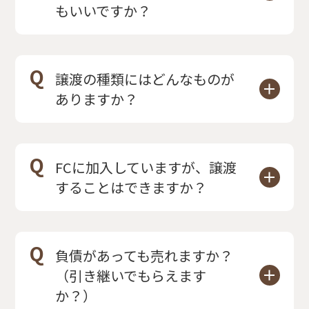
もいいですか？
A
も連携して募集をいたします。
もちろんです。話を進めていき、
様々な出会いやお話がある中で、最
Q
譲渡の種類にはどんなものが
終決断をしていただくようになりま
ありますか？
す。
お気軽にご相談ください。
A
譲渡には大きく
「法人譲渡」「事業
譲渡」
があります。
Q
FCに加入していますが、譲渡
法人の場合は法人譲渡、個人事業の
することはできますか？
場合は事業譲渡になることがほとん
A
可能です。
どです。
場合によってはFC本部の方と連携を
Q
負債があっても売れますか？
とりながら進めることになります。
（引き継いでもらえます
か？）