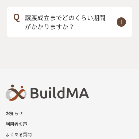
ております。
Q
譲渡成立までどのくらい期間
売り手さまに関しては、譲渡金200
がかかりますか？
万円までは手数料無料でご利用いた
A
案件の規模等によって変わります
だけます。手数料は譲渡金によって
が、
平均3〜4ヶ月程度
です。
異なりますので、詳細は事務局まで
お問い合わせください。
お知らせ
利用者の声
よくある質問