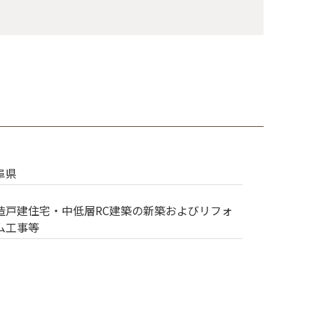
阜県
造戸建住宅・中低層RC建築の新築およびリフォ
ム工事等