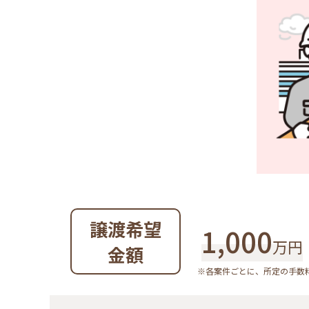
譲渡希望
1,000
万円
金額
※各案件ごとに、所定の手数