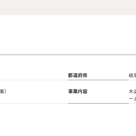
都道府県
岐
事）
事業内容
木
ー